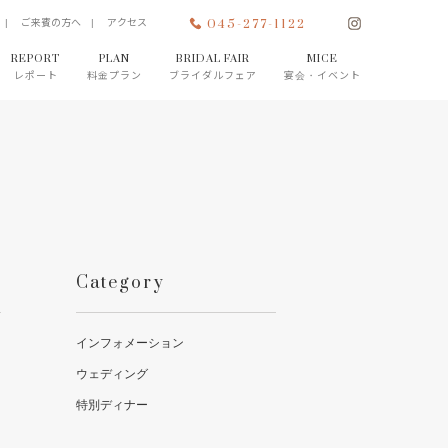
045-277-1122
 |
ご来賓の方へ |
アクセス
REPORT
PLAN
BRIDAL FAIR
MICE
レポート
料金プラン
ブライダルフェア
宴会・イベント
Category
インフォメーション
ウェディング
特別ディナー