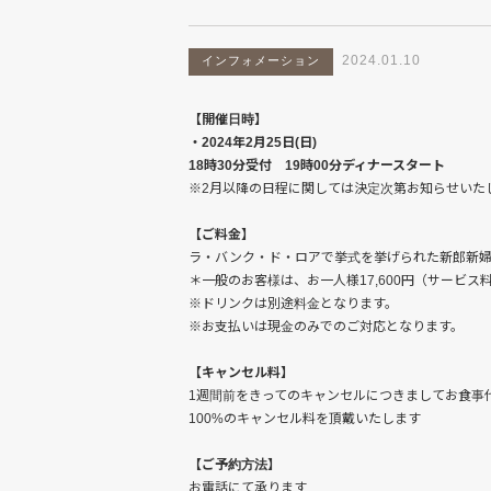
2024.01.10
インフォメーション
【開催日時】
・2024年2月25日(日)
18時30分受付 19時00分ディナースタート
※2月以降の日程に関しては決定次第お知らせいた
【ご料金】
ラ・バンク・ド・ロアで挙式を挙げられた新郎新婦様
＊一般のお客様は、お一人様17,600円（サービス料
※ドリンクは別途料金となります。
※お支払いは現金のみでのご対応となります。
【キャンセル料】
1週間前をきってのキャンセルにつきましてお食事
100%のキャンセル料を頂戴いたします
【ご予約方法】
お電話にて承ります