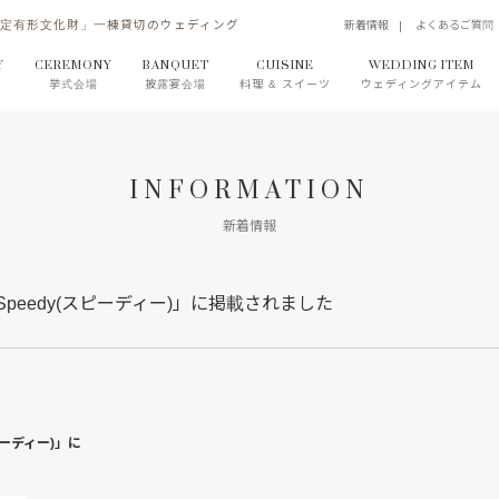
指定有形文化財」一棟貸切のウェディング
新着情報
よくあるご質問
Y
CEREMONY
BANQUET
CUISINE
WEDDING ITEM
挙式会場
披露宴会場
料理 & スイーツ
ウェディングアイテム
INFORMATION
新着情報
eedy(スピーディー)」に掲載されました
ーディー)」に