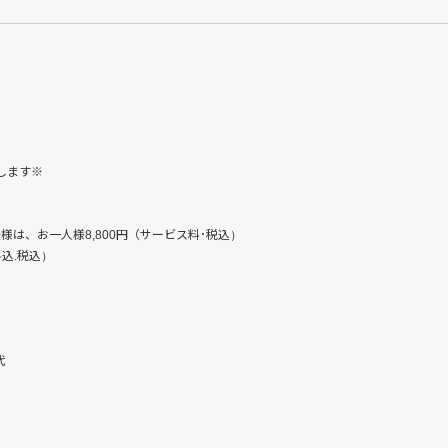
します※
は、お一人様8,800円（サービス料･税込）
込.税込）
代